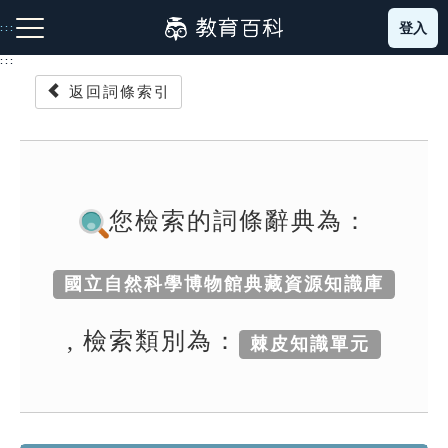
跳
登入
:::
到
主
:::
要
返回詞條索引
內
容
注音索引圖示
筆畫索引圖示
部首索引表圖示
您檢索的詞條辭典為：
國立自然科學博物館典藏資源知識庫
網站導覽
, 檢索類別為：
棘皮知識單元
生字詞彙表
成語故事