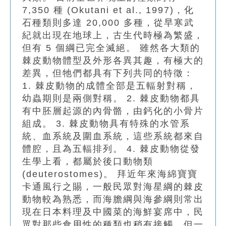
7,350 種 (Okutani et al., 1997)，化
石種類則多達 20,000 多種，從早寒武
紀就出現在地球上，古生代時極為繁盛，
但有 5 個綱已完全滅絕。 雖然各大類的
棘皮動物體型及外形各異其趣，有極大的
差異，但牠們都具有下列共同的特徵：
1. 棘皮動物的成體全部是五輻射對稱，
幼蟲期則是兩側對稱。 2. 棘皮動物都具
有中胚層起源的內骨骼，由鈣化的小骨片
組成。 3. 棘皮動物具有特殊的水管系
統、血系統及圍血系統，這些系統都來自
體腔，且為五輻排列。 4. 棘皮動物從發
生學上看，都屬於後口動物類
(deuterostomes)。 拜近年來海綿寶寶
卡通風行之賜，一般民眾對海星綱的棘皮
動物較為熟悉，而海膽綱與海參綱則常出
現在日本料理及中國菜的海鮮宴席中，民
眾對那些食用性的種類也稍有接觸，但一