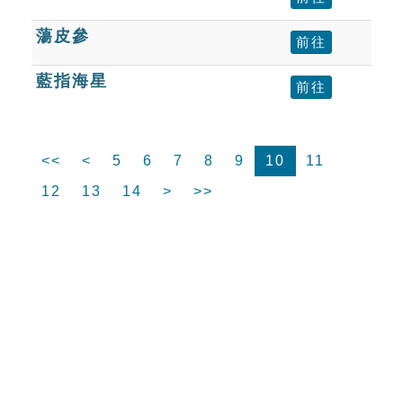
蕩皮參
前往
藍指海星
前往
<<
<
5
6
7
8
9
10
11
12
13
14
>
>>