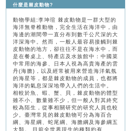
索引選單
什麼是棘皮動物?
知識索引
動物學組:李坤瑄 棘皮動物是一群大型的
單字索引
海洋無脊椎動物，完全生活在海洋中，由
海邊的潮間帶一直分布到數千公尺深的大
生命大百科索引
洋深海中。然而，一般人最容易接觸到棘
皮動物的地方，卻往往不是在海水中，而
遊戲專區
是在餐桌上、特產店及水族館中：中國菜
中常用的海參、日本人視為高貴海產的雲
教學應用
丹(海膽)，以及經常被用來營造海洋氣氛
的海星等，都是棘皮動物的成員，也都將
貓頭鷹博士
海洋的氣息深深地帶入人們的生活中。
相較於魚、蝦、蟹、貝，棘皮動物的體型
雖不小、數量雖不少，但一般人對其終究
較為陌生，從事相關研究的研究人員也較
少。臺灣常見的棘皮動物可分為海百合
綱、海星綱、蛇尾綱、海膽綱及海參綱五
大類。 目前全世界現生的種類約有