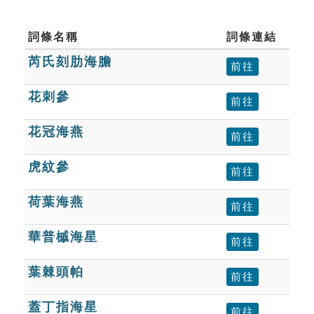
詞條名稱
詞條連結
芮氏刻肋海膽
前往
花刺參
前往
花冠海燕
前往
虎紋參
前往
荷葉海燕
前往
華普槭海星
前往
葉棘頭帕
前往
蓋丁指海星
前往