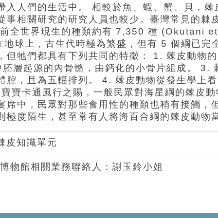
帶入人們的生活中。 相較於魚、蝦、蟹、貝，棘
從事相關研究的研究人員也較少。臺灣常見的棘
現生的種類約有 7,350 種 (Okutani et 
現在地球上，古生代時極為繁盛，但有 5 個綱已
但牠們都具有下列共同的特徵： 1. 棘皮動物
有中胚層起源的內骨骼，由鈣化的小骨片組成。 3.
腔，且為五輻排列。 4. 棘皮動物從發生學上
拜近年來海綿寶寶卡通風行之賜，一般民眾對海星綱的棘
宴席中，民眾對那些食用性的種類也稍有接觸，
則極度陌生，甚至常有人將海百合綱的棘皮動物
棘皮知識單元
博物館相關業務聯絡人：謝玉鈴小姐