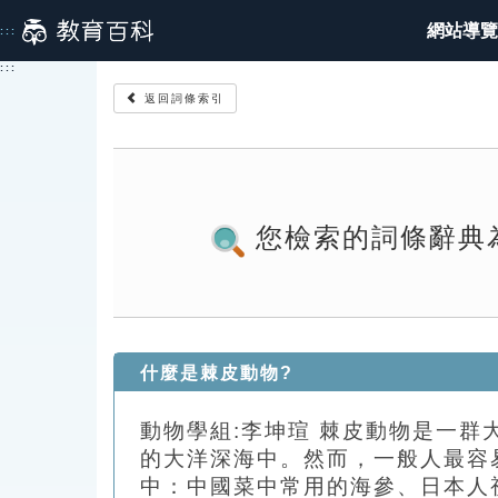
跳
網站導覽
:::
到
主
:::
要
返回詞條索引
內
容
您檢索的詞條辭典
什麼是棘皮動物?
動物學組:李坤瑄 棘皮動物是一
的大洋深海中。然而，一般人最容
中：中國菜中常用的海參、日本人