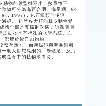
皮動物的體型雖不小、數量雖不
皮動物可分為海百合綱、海星綱、蛇
al., 1997)，化石種類則多達
完全滅絕。 雖然各大類的棘皮動物體
的成體全部是五輻射對稱，幼蟲期則
 棘皮動物具有特殊的水管系統、血
看，都屬於後口動物類
皮動物較為熟悉，而海膽綱與海參綱則
但一般人對蛇尾綱的「陽燧足」及海
當成是海中的植物來看待。