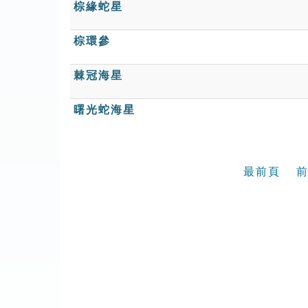
棕緣蛇星
棕環參
棘冠海星
曙光蛇海星
最前頁