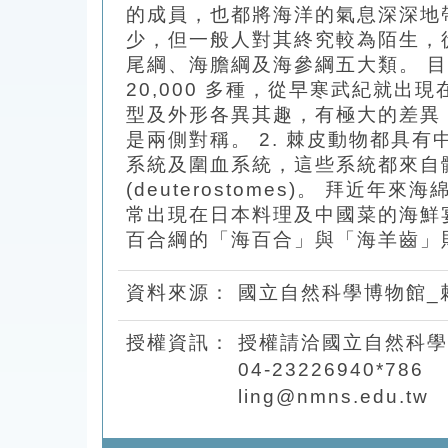
的成員，也都將海洋的氣息深深地
少，但一般人對其終究較為陌生，
尾綱、海膽綱及海參綱五大類。 目前全世界
20,000 多種，從早寒武紀就出
型及外形各異其趣，有極大的差異，
是兩側對稱。 2. 棘皮動物都具
系統及圍血系統，這些系統都來自體
(deuterostomes)。 
常出現在日本料理及中國菜的海鮮
百合綱的「海百合」與「海羊齒」
資料來源：
國立自然科學博物館_
授權資訊：
授權請洽國立自然科學
04-23226940*786
ling@nmns.edu.tw