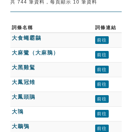
共 744 筆資料，每頁顯示 10 筆資料
索引選單
知識索引
單字索引
詞條名稱
詞條連結
大食蠅霸鶲
生命大百科索引
前往
大麻鷺（大麻鳽）
前往
遊戲專區
大黑雞鵟
前往
教學應用
大鳳冠雉
前往
貓頭鷹博士
大鳳頭鵑
前往
大鴇
前往
大鵰鴞
前往