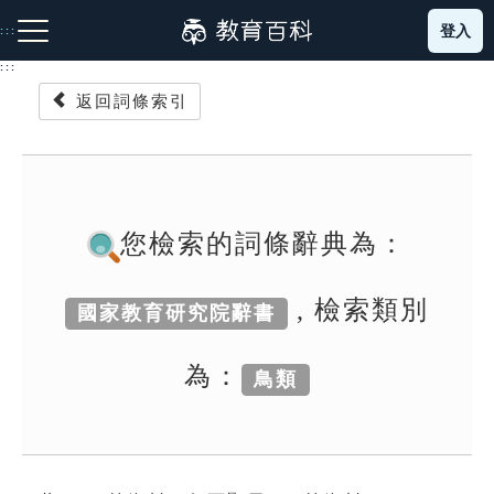
跳
登入
:::
到
主
:::
要
返回詞條索引
內
容
注音索引圖示
筆畫索引圖示
部首索引表圖示
您檢索的詞條辭典為：
, 檢索類別
國家教育研究院辭書
網站導覽
為：
鳥類
生字詞彙表
成語故事