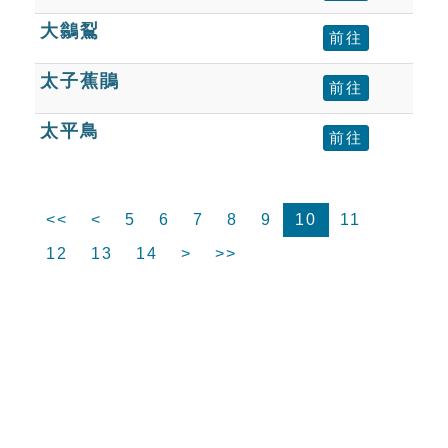
大鶲鴷
前往
太子蕉鵑
前往
太平鳥
前往
<<
<
5
6
7
8
9
10
11
12
13
14
>
>>