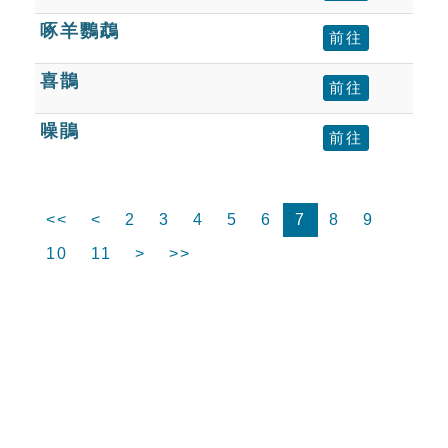
啄羊鸚鵡
前往
喜鵲
前往
噪鵑
前往
<<
<
2
3
4
5
6
7
8
9
10
11
>
>>