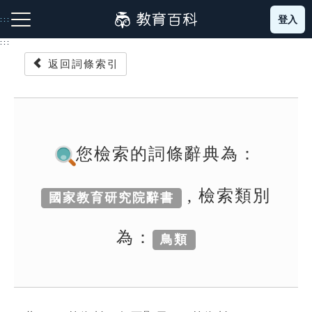
跳
登入
:::
到
主
:::
要
返回詞條索引
內
容
注音索引圖示
筆畫索引圖示
部首索引表圖示
您檢索的詞條辭典為：
, 檢索類別
國家教育研究院辭書
網站導覽
為：
鳥類
生字詞彙表
成語故事