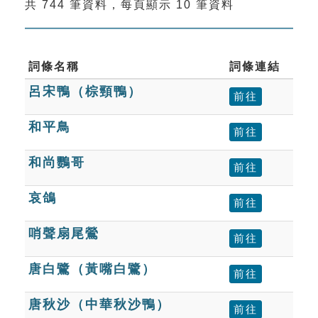
共 744 筆資料，每頁顯示 10 筆資料
索引選單
知識索引
單字索引
詞條名稱
詞條連結
呂宋鴨（棕頸鴨）
生命大百科索引
前往
和平鳥
前往
遊戲專區
和尚鸚哥
前往
教學應用
哀鴿
前往
貓頭鷹博士
哨聲扇尾鶯
前往
唐白鷺（黃嘴白鷺）
前往
唐秋沙（中華秋沙鴨）
前往