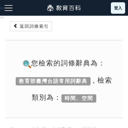
跳
登入
:::
到
主
:::
要
返回詞條索引
內
容
注音索引圖示
筆畫索引圖示
部首索引表圖示
您檢索的詞條辭典為：
, 檢索
教育部臺灣台語常用詞辭典
網站導覽
類別為：
時間、空間
生字詞彙表
成語故事