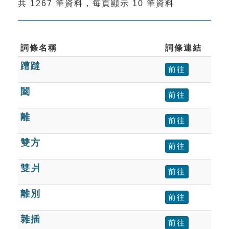
共 1267 筆資料，每頁顯示 10 筆資料
索引選單
知識索引
單字索引
詞條名稱
詞條連結
蹧躂
生命大百科索引
前往
闔
前往
遊戲專區
離
前往
教學應用
雙方
前往
貓頭鷹博士
雙爿
前往
離別
前往
雜插
前往