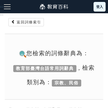
跳
登入
:::
到
主
:::
要
返回詞條索引
內
容
注音索引圖示
筆畫索引圖示
部首索引表圖示
您檢索的詞條辭典為：
, 檢索
教育部臺灣台語常用詞辭典
網站導覽
類別為：
宗教、民俗
生字詞彙表
成語故事