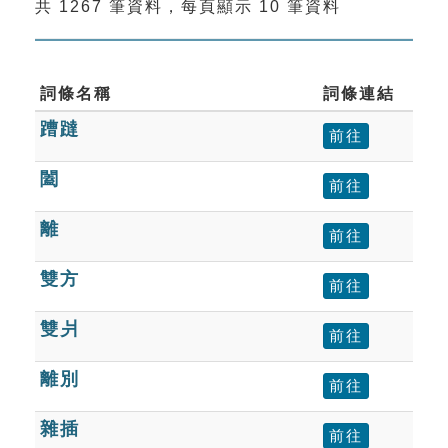
共 1267 筆資料，每頁顯示 10 筆資料
索引選單
知識索引
單字索引
詞條名稱
詞條連結
蹧躂
生命大百科索引
前往
闔
前往
遊戲專區
離
前往
教學應用
雙方
前往
貓頭鷹博士
雙爿
前往
離別
前往
雜插
前往