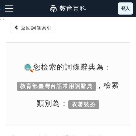
跳
登入
:::
到
主
:::
要
返回詞條索引
內
容
注音索引圖示
筆畫索引圖示
部首索引表圖示
您檢索的詞條辭典為：
, 檢索
教育部臺灣台語常用詞辭典
網站導覽
類別為：
衣著裝扮
生字詞彙表
成語故事