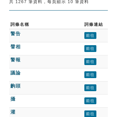
共 1267 筆資料，每頁顯示 10 筆資料
索引選單
知識索引
單字索引
詞條名稱
詞條連結
警告
生命大百科索引
前往
譬相
前往
遊戲專區
警報
前往
教學應用
議論
前往
貓頭鷹博士
齣頭
前往
攝
前往
灌
前往