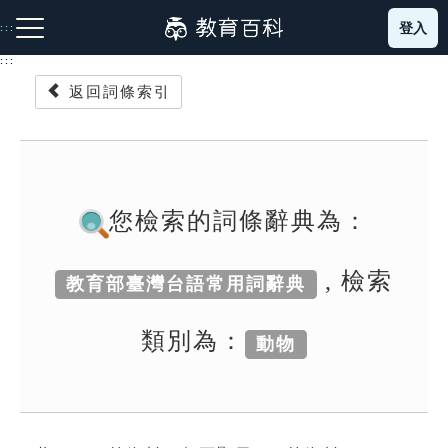
跳
登入
:::
到
主
:::
要
返回詞條索引
內
容
注音索引圖示
筆畫索引圖示
部首索引表圖示
您檢索的詞條辭典為：
, 檢索
教育部臺灣台語常用詞辭典
網站導覽
類別為：
動物
生字詞彙表
成語故事