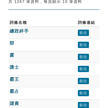
共 1267 筆資料，每頁顯示 10 筆資料
索引選單
知識索引
單字索引
詞條名稱
詞條連結
纏跤絆手
生命大百科索引
前往
辯
前往
遊戲專區
露
前往
教學應用
護士
前往
貓頭鷹博士
霸王
前往
霸占
前往
譴責
前往