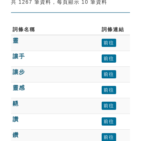
共 1267 筆資料，每頁顯示 10 筆資料
索引選單
知識索引
單字索引
詞條名稱
詞條連結
靈
生命大百科索引
前往
讓手
前往
遊戲專區
讓步
前往
教學應用
靈感
前往
貓頭鷹博士
齆
前往
讚
前往
鑽
前往