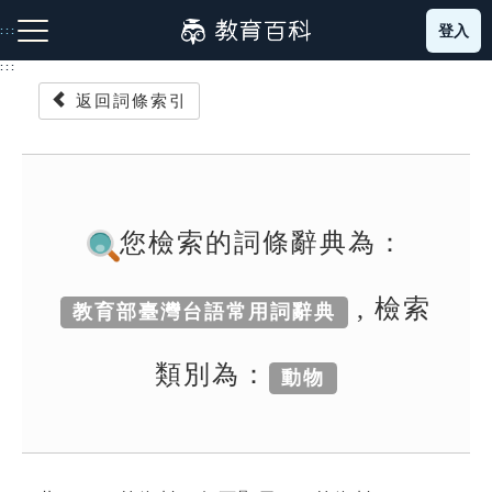
跳
登入
:::
到
主
:::
要
返回詞條索引
內
容
注音索引圖示
筆畫索引圖示
部首索引表圖示
您檢索的詞條辭典為：
, 檢索
教育部臺灣台語常用詞辭典
網站導覽
類別為：
動物
生字詞彙表
成語故事