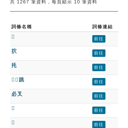
共 1267 筆資料，每頁顯示 10 筆資料
索引選單
知識索引
單字索引
詞條名稱
詞條連結

生命大百科索引
前往
㧒
前往
遊戲專區
㧌
前往
教學應用
跳
前往
貓頭鷹博士
必叉
前往

前往

前往