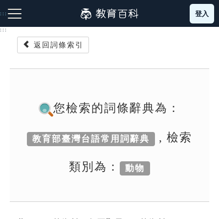
跳
登入
:::
到
主
:::
要
返回詞條索引
內
容
注音索引圖示
筆畫索引圖示
部首索引表圖示
您檢索的詞條辭典為：
, 檢索
教育部臺灣台語常用詞辭典
網站導覽
類別為：
動物
生字詞彙表
成語故事