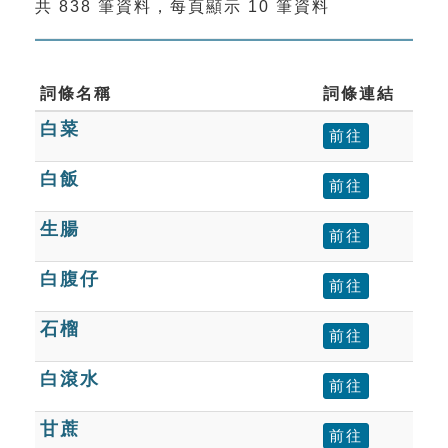
共 838 筆資料，每頁顯示 10 筆資料
索引選單
知識索引
單字索引
詞條名稱
詞條連結
白菜
生命大百科索引
前往
白飯
前往
遊戲專區
生腸
前往
教學應用
白腹仔
前往
貓頭鷹博士
石榴
前往
白滾水
前往
甘蔗
前往