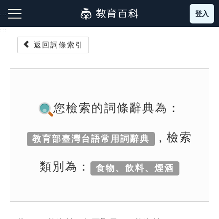
跳
登入
:::
到
主
:::
要
返回詞條索引
內
容
注音索引圖示
筆畫索引圖示
部首索引表圖示
您檢索的詞條辭典為：
, 檢索
教育部臺灣台語常用詞辭典
網站導覽
類別為：
食物、飲料、煙酒
生字詞彙表
成語故事