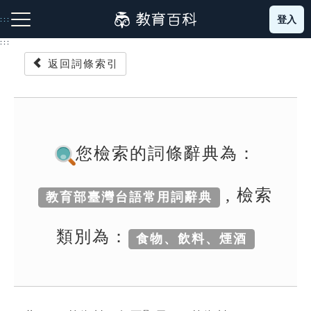
跳
登入
:::
到
主
:::
要
返回詞條索引
內
容
注音索引圖示
筆畫索引圖示
部首索引表圖示
您檢索的詞條辭典為：
, 檢索
教育部臺灣台語常用詞辭典
網站導覽
類別為：
食物、飲料、煙酒
生字詞彙表
成語故事