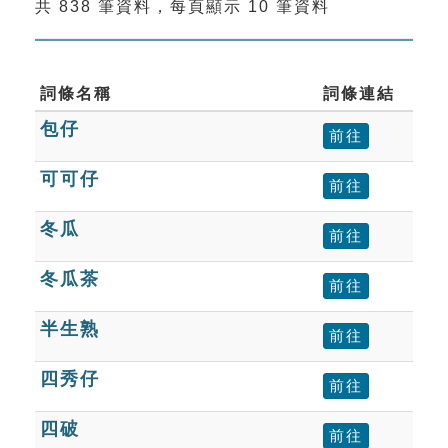
共 838 筆資料，每頁顯示 10 筆資料
索引選單
知識索引
單字索引
詞條名稱
詞條連結
包仔
生命大百科索引
前往
可可仔
前往
遊戲專區
冬瓜
前往
教學應用
冬瓜茶
前往
貓頭鷹博士
半生熟
前往
四秀仔
前往
四破
前往