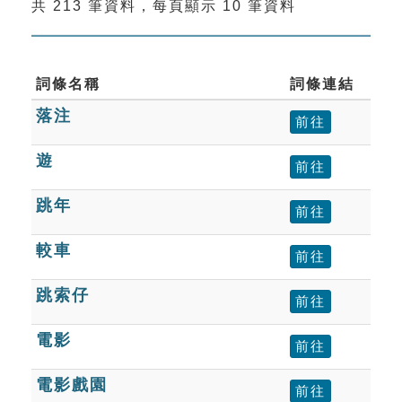
共 213 筆資料，每頁顯示 10 筆資料
索引選單
知識索引
單字索引
詞條名稱
詞條連結
落注
生命大百科索引
前往
遊
前往
遊戲專區
跳年
前往
教學應用
較車
前往
貓頭鷹博士
跳索仔
前往
電影
前往
電影戲園
前往