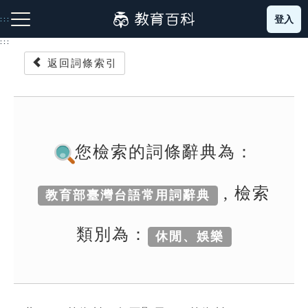
跳
登入
:::
到
主
:::
要
返回詞條索引
內
容
注音索引圖示
筆畫索引圖示
部首索引表圖示
您檢索的詞條辭典為：
, 檢索
教育部臺灣台語常用詞辭典
網站導覽
類別為：
休閒、娛樂
生字詞彙表
成語故事