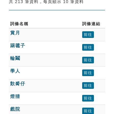
共 213 筆資料，每頁顯示 10 筆資料
索引選單
知識索引
單字索引
詞條名稱
詞條連結
賞月
生命大百科索引
前往
踢毽子
前往
遊戲專區
輪鬮
前往
教學應用
學人
前往
貓頭鷹博士
歕觱仔
前往
燈猜
前往
戲院
前往