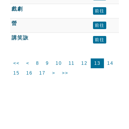
戲劇
前往
營
前往
講笑詼
前往
<<
<
8
9
10
11
12
13
14
15
16
17
>
>>