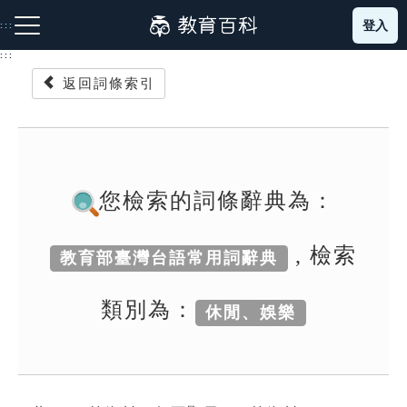
跳
登入
:::
到
主
:::
要
返回詞條索引
內
容
注音索引圖示
筆畫索引圖示
部首索引表圖示
您檢索的詞條辭典為：
, 檢索
教育部臺灣台語常用詞辭典
網站導覽
類別為：
休閒、娛樂
生字詞彙表
成語故事