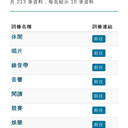
共 213 筆資料，每頁顯示 10 筆資料
索引選單
知識索引
單字索引
詞條名稱
詞條連結
休閒
生命大百科索引
前往
唱片
前往
遊戲專區
錄音帶
前往
教學應用
音響
前往
貓頭鷹博士
閱讀
前往
競賽
前往
娛樂
前往