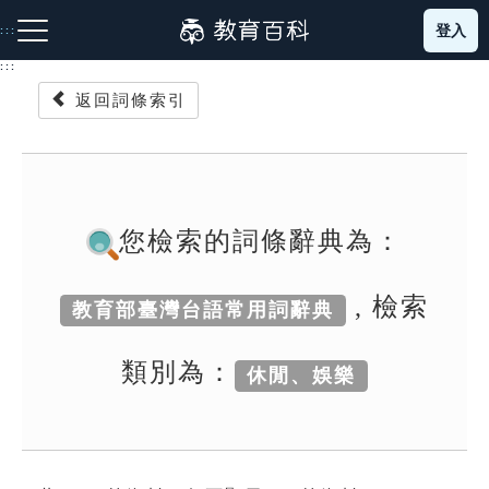
跳
登入
:::
到
主
:::
要
返回詞條索引
內
容
注音索引圖示
筆畫索引圖示
部首索引表圖示
您檢索的詞條辭典為：
, 檢索
教育部臺灣台語常用詞辭典
網站導覽
類別為：
休閒、娛樂
生字詞彙表
成語故事