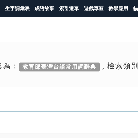
生字詞彙表
成語故事
索引選單
遊戲專區
教學應用
貓
典為：
, 檢索類
教育部臺灣台語常用詞辭典