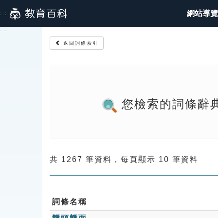
跳
網站導覽
:::
到
主
:::
要
返回詞條索引
內
容
您檢索的詞條辭
共 1267 筆資料，每頁顯示 10 筆資料
詞條名稱