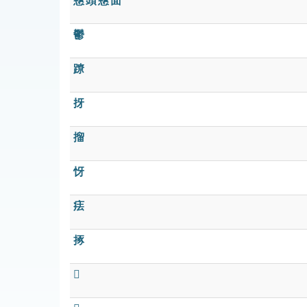
戇頭戇面
鬱
蹽
㧎
㨨
㤉
㾀
㧻
