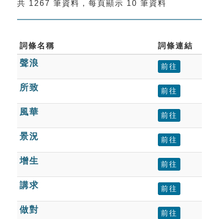
共 1267 筆資料，每頁顯示 10 筆資料
索引選單
知識索引
單字索引
詞條名稱
詞條連結
聲浪
生命大百科索引
前往
所致
前往
遊戲專區
風華
前往
教學應用
景況
前往
貓頭鷹博士
增生
前往
講求
前往
做對
前往