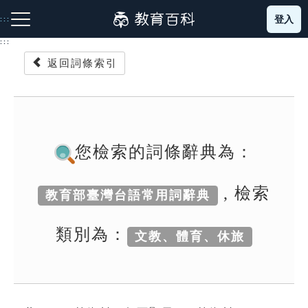
跳
登入
:::
到
主
:::
要
返回詞條索引
內
容
注音索引圖示
筆畫索引圖示
部首索引表圖示
您檢索的詞條辭典為：
, 檢索
教育部臺灣台語常用詞辭典
網站導覽
類別為：
文教、體育、休旅
生字詞彙表
成語故事