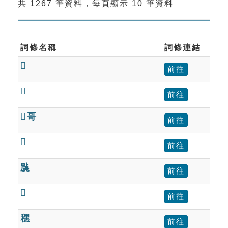
共 1267 筆資料，每頁顯示 10 筆資料
索引選單
知識索引
單字索引
詞條名稱
詞條連結

生命大百科索引
前往

前往
遊戲專區
哥
前往
教學應用

前往
貓頭鷹博士
䖙
前往

前往
䆀
前往