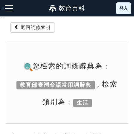
跳
登入
:::
到
主
:::
要
返回詞條索引
內
容
注音索引圖示
筆畫索引圖示
部首索引表圖示
您檢索的詞條辭典為：
, 檢索
教育部臺灣台語常用詞辭典
網站導覽
類別為：
生活
生字詞彙表
成語故事