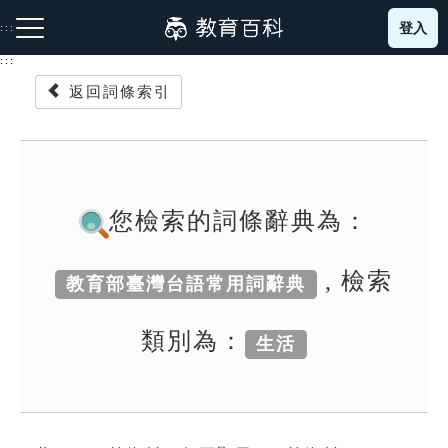
跳
登入
:::
到
主
:::
要
返回詞條索引
內
容
注音索引圖示
筆畫索引圖示
部首索引表圖示
您檢索的詞條辭典為：
, 檢索
教育部臺灣台語常用詞辭典
網站導覽
類別為：
生活
生字詞彙表
成語故事