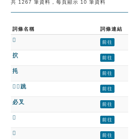
共 1267 筆資料，每頁顯示 10 筆資料
索引選單
知識索引
單字索引
詞條名稱
詞條連結

生命大百科索引
前往
㧒
前往
遊戲專區
㧌
前往
教學應用
跳
前往
貓頭鷹博士
必叉
前往

前往

前往