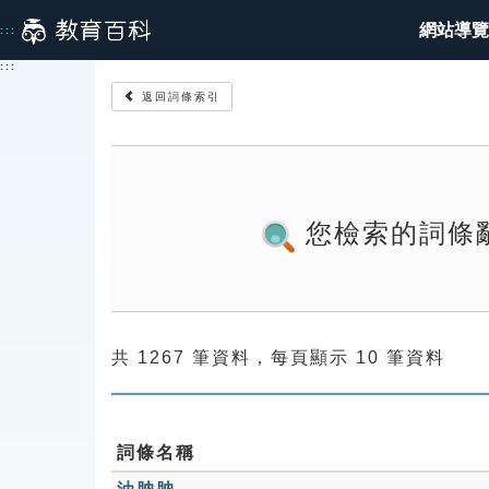
跳
網站導覽
:::
到
主
:::
要
返回詞條索引
內
容
您檢索的詞條
共 1267 筆資料，每頁顯示 10 筆資料
詞條名稱