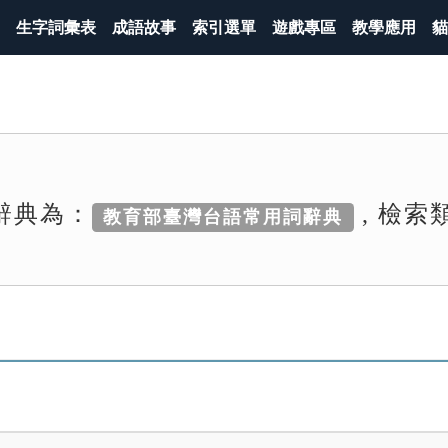
生字詞彙表
成語故事
索引選單
遊戲專區
教學應用
貓
辭典為：
, 檢索
教育部臺灣台語常用詞辭典