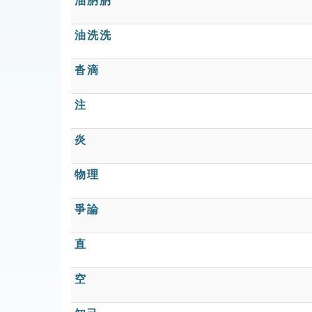
油肭肭
油洗洗
沓滴
注
炎
物理
爭論
直
空