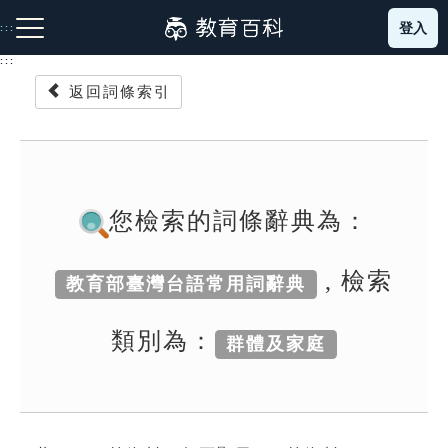
跳
登入
:::
到
主
:::
要
返回詞條索引
內
容
注音索引圖示
筆畫索引圖示
部首索引表圖示
您檢索的詞條辭典為：
, 檢索
教育部臺灣台語常用詞辭典
網站導覽
類別為：
群體及家庭
生字詞彙表
成語故事