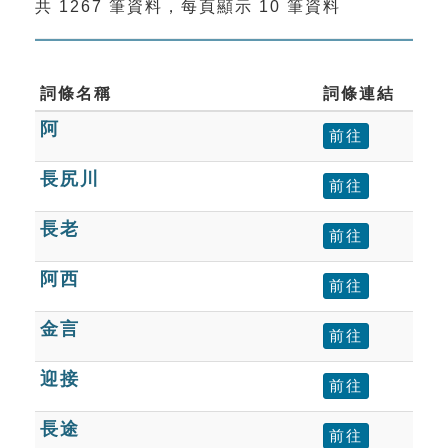
共 1267 筆資料，每頁顯示 10 筆資料
索引選單
知識索引
單字索引
詞條名稱
詞條連結
阿
生命大百科索引
前往
長尻川
前往
遊戲專區
長老
前往
教學應用
阿西
前往
貓頭鷹博士
金言
前往
迎接
前往
長途
前往