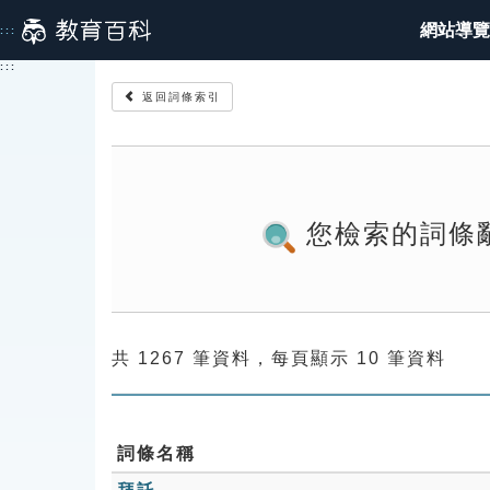
跳
網站導覽
:::
到
主
:::
要
返回詞條索引
內
容
您檢索的詞條
共 1267 筆資料，每頁顯示 10 筆資料
詞條名稱