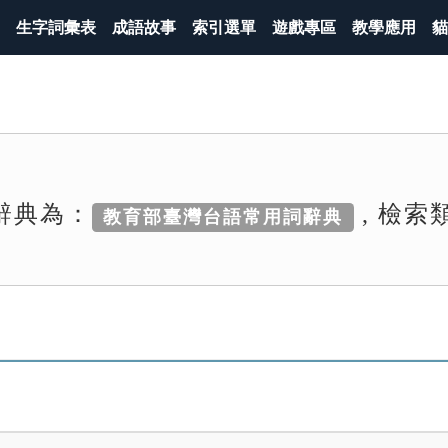
生字詞彙表
成語故事
索引選單
遊戲專區
教學應用
貓
辭典為：
, 檢索
教育部臺灣台語常用詞辭典