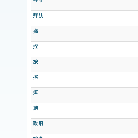
拜託
拜訪
拹
挃
按
挓
挕
施
政府