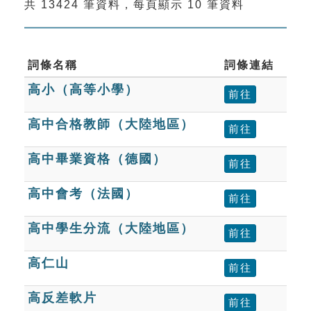
共 13424 筆資料，每頁顯示 10 筆資料
索引選單
知識索引
單字索引
詞條名稱
詞條連結
高小（高等小學）
生命大百科索引
前往
高中合格教師（大陸地區）
前往
遊戲專區
高中畢業資格（德國）
前往
教學應用
高中會考（法國）
前往
貓頭鷹博士
高中學生分流（大陸地區）
前往
高仁山
前往
高反差軟片
前往