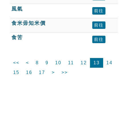
風氣
前往
食米毋知米價
前往
食苦
前往
<<
<
8
9
10
11
12
13
14
15
16
17
>
>>