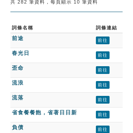
共 282 筆資料，每頁顯示 10 筆資料
索引選單
知識索引
單字索引
詞條名稱
詞條連結
前途
生命大百科索引
前往
春光日
前往
遊戲專區
歪命
前往
教學應用
流浪
前往
貓頭鷹博士
流落
前往
省食餐餐飽，省著日日新
前往
負債
前往