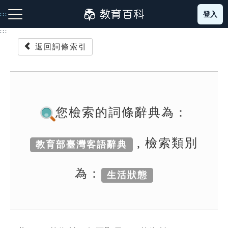
跳
登入
:::
到
主
:::
要
返回詞條索引
內
容
注音索引圖示
筆畫索引圖示
部首索引表圖示
您檢索的詞條辭典為：
, 檢索類別
教育部臺灣客語辭典
網站導覽
為：
生活狀態
生字詞彙表
成語故事