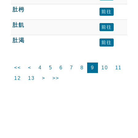
肚枵
前往
肚飢
前往
肚渴
前往
<<
<
4
5
6
7
8
9
10
11
12
13
>
>>