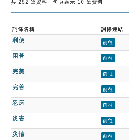
共 282 筆資料，每頁顯示 10 筆資料
索引選單
知識索引
單字索引
詞條名稱
詞條連結
利便
生命大百科索引
前往
困苦
前往
遊戲專區
完美
前往
教學應用
完善
前往
貓頭鷹博士
忍床
前往
災害
前往
災情
前往