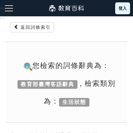
跳
登入
:::
到
主
:::
要
返回詞條索引
內
容
注音索引圖示
筆畫索引圖示
部首索引表圖示
您檢索的詞條辭典為：
, 檢索類別
教育部臺灣客語辭典
網站導覽
為：
生活狀態
生字詞彙表
成語故事