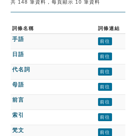
共 148 筆資料，每頁顯示 10 筆資料
索引選單
知識索引
單字索引
詞條名稱
詞條連結
手語
生命大百科索引
前往
日語
前往
遊戲專區
代名詞
前往
教學應用
母語
前往
貓頭鷹博士
前言
前往
索引
前往
梵文
前往