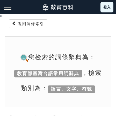
跳
登入
:::
到
主
:::
要
返回詞條索引
內
容
注音索引圖示
筆畫索引圖示
部首索引表圖示
您檢索的詞條辭典為：
, 檢索
教育部臺灣台語常用詞辭典
網站導覽
類別為：
語言、文字、符號
生字詞彙表
成語故事