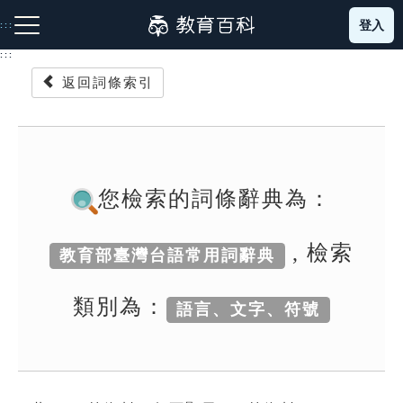
跳
登入
:::
到
主
:::
要
返回詞條索引
內
容
注音索引圖示
筆畫索引圖示
部首索引表圖示
您檢索的詞條辭典為：
, 檢索
教育部臺灣台語常用詞辭典
網站導覽
類別為：
語言、文字、符號
生字詞彙表
成語故事