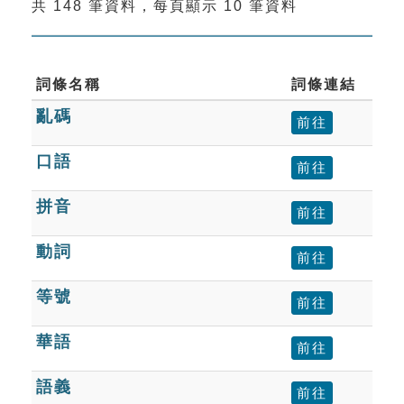
共 148 筆資料，每頁顯示 10 筆資料
索引選單
知識索引
單字索引
詞條名稱
詞條連結
亂碼
生命大百科索引
前往
口語
前往
遊戲專區
拼音
前往
教學應用
動詞
前往
貓頭鷹博士
等號
前往
華語
前往
語義
前往