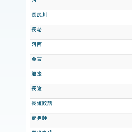
阿
長尻川
長老
阿西
金言
迎接
長途
長短跤話
虎鼻師