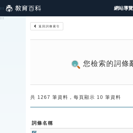
跳
網站導覽
:::
到
主
:::
要
返回詞條索引
內
容
您檢索的詞條
共 1267 筆資料，每頁顯示 10 筆資料
詞條名稱