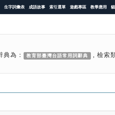
生字詞彙表
成語故事
索引選單
遊戲專區
教學應用
貓
辭典為：
, 檢索
教育部臺灣台語常用詞辭典