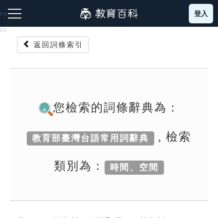
跳
登入
:::
到
主
:::
要
返回詞條索引
內
容
注音索引圖示
筆畫索引圖示
部首索引表圖示
您檢索的詞條辭典為：
, 檢索
教育部臺灣台語常用詞辭典
網站導覽
類別為：
時間、空間
生字詞彙表
成語故事