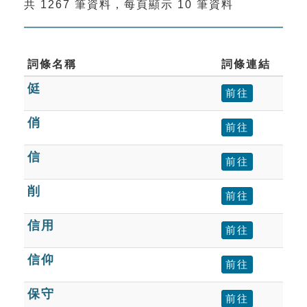
共 1267 筆資料，每頁顯示 10 筆資料
索引選單
知識索引
單字索引
詞條名稱
詞條連結
侹
生命大百科索引
前往
俏
前往
遊戲專區
信
前往
教學應用
削
前往
貓頭鷹博士
信用
前往
信仰
前往
保守
前往