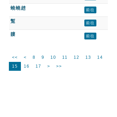
蟯蟯趖
前往
蹔
前往
軁
前往
<<
<
8
9
10
11
12
13
14
15
16
17
>
>>