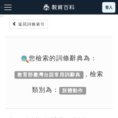
跳
登入
:::
到
主
:::
要
返回詞條索引
內
容
注音索引圖示
筆畫索引圖示
部首索引表圖示
您檢索的詞條辭典為：
, 檢索
教育部臺灣台語常用詞辭典
網站導覽
類別為：
肢體動作
生字詞彙表
成語故事