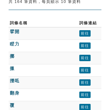
共 164 筆資料，每頁顯示 10 筆資料
索引選單
知識索引
單字索引
詞條名稱
詞條連結
擘開
生命大百科索引
前往
瞪力
前往
遊戲專區
擲
前往
教學應用
擸
前往
貓頭鷹博士
擽呧
前往
翻身
前往
覆
前往