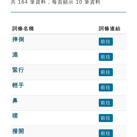
共 164 筆資料，每頁顯示 10 筆資料
索引選單
知識索引
單字索引
詞條名稱
詞條連結
摔倒
生命大百科索引
前往
漉
前往
遊戲專區
緊行
前往
教學應用
輕手
前往
貓頭鷹博士
鼻
前往
噗
前往
撥開
前往