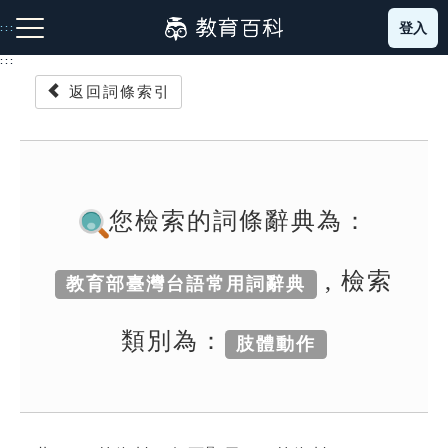
跳
登入
:::
到
主
:::
要
返回詞條索引
內
容
注音索引圖示
筆畫索引圖示
部首索引表圖示
您檢索的詞條辭典為：
, 檢索
教育部臺灣台語常用詞辭典
網站導覽
類別為：
肢體動作
生字詞彙表
成語故事