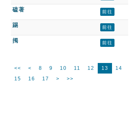
磕著
前往
踢
前往
擉
前往
<<
<
8
9
10
11
12
13
14
15
16
17
>
>>