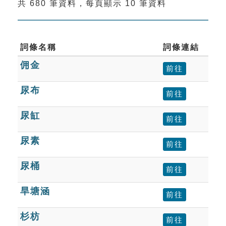
共 680 筆資料，每頁顯示 10 筆資料
索引選單
知識索引
單字索引
詞條名稱
詞條連結
佣金
生命大百科索引
前往
尿布
前往
遊戲專區
尿缸
前往
教學應用
尿素
前往
貓頭鷹博士
尿桶
前往
旱塘涵
前往
杉枋
前往