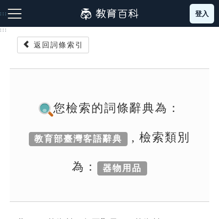
跳
登入
:::
到
主
:::
要
返回詞條索引
內
容
注音索引圖示
筆畫索引圖示
部首索引表圖示
您檢索的詞條辭典為：
, 檢索類別
教育部臺灣客語辭典
網站導覽
為：
器物用品
生字詞彙表
成語故事