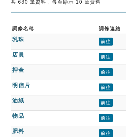
共 680 筆資料，每頁顯示 10 筆資料
索引選單
知識索引
單字索引
詞條名稱
詞條連結
乳珠
生命大百科索引
前往
店員
前往
遊戲專區
押金
前往
教學應用
明信片
前往
貓頭鷹博士
油紙
前往
物品
前往
肥料
前往