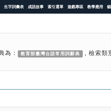
生字詞彙表
成語故事
索引選單
遊戲專區
教學應用
貓
典為：
, 檢索類
教育部臺灣台語常用詞辭典