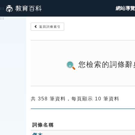
跳
網站導覽
:::
到
主
:::
要
返回詞條索引
內
容
您檢索的詞條辭
共 358 筆資料，每頁顯示 10 筆資料
詞條名稱