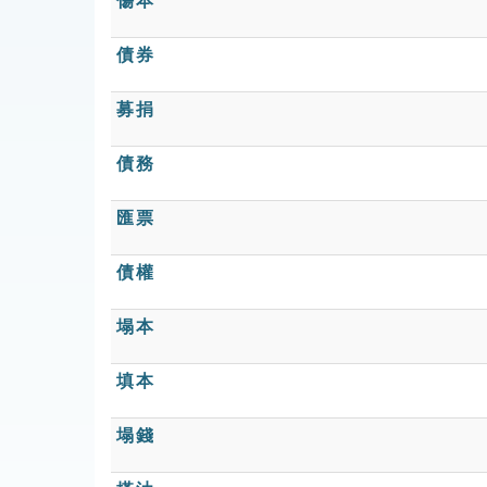
傷本
債券
募捐
債務
匯票
債權
塌本
填本
塌錢