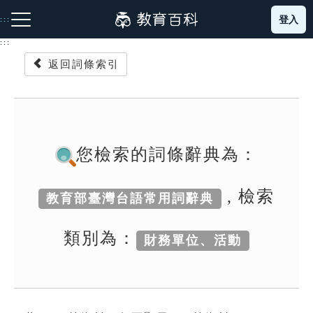
跳
登入
:::
到
主
:::
要
返回詞條索引
內
容
注音索引圖示
筆畫索引圖示
部首索引表圖示
您檢索的詞條辭典為：
, 檢索
教育部臺灣台語常用詞辭典
網站導覽
類別為：
財務單位、活動
生字詞彙表
成語故事