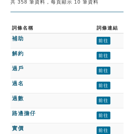
共 358 筆資料，每頁顯示 10 筆資料
索引選單
知識索引
單字索引
詞條名稱
詞條連結
補助
生命大百科索引
前往
解約
前往
遊戲專區
過戶
前往
教學應用
過名
前往
貓頭鷹博士
過數
前往
路邊擔仔
前往
實價
前往