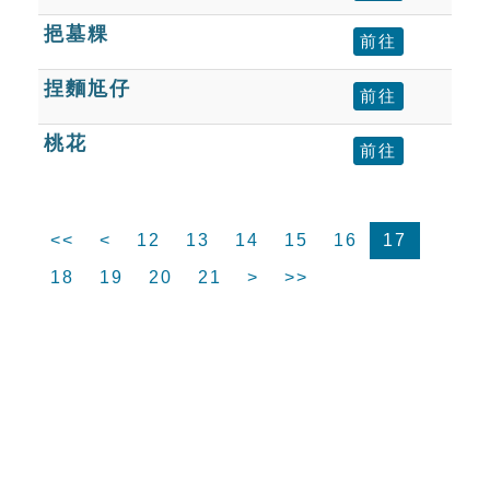
挹墓粿
前往
捏麵尪仔
前往
桃花
前往
<<
<
12
13
14
15
16
17
18
19
20
21
>
>>