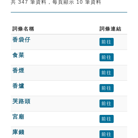
共 347 筆資料，每頁顯示 10 筆資料
索引選單
知識索引
單字索引
詞條名稱
詞條連結
香袋仔
生命大百科索引
前往
食菜
前往
遊戲專區
香煙
前往
教學應用
香爐
前往
貓頭鷹博士
哭路頭
前往
宮廟
前往
庫錢
前往