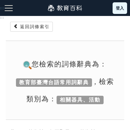
跳
登入
:::
到
主
:::
要
返回詞條索引
內
容
注音索引圖示
筆畫索引圖示
部首索引表圖示
您檢索的詞條辭典為：
, 檢索
教育部臺灣台語常用詞辭典
網站導覽
類別為：
相關器具、活動
生字詞彙表
成語故事