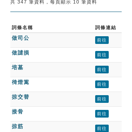
共 347 筆資料，每頁顯示 10 筆資料
索引選單
知識索引
單字索引
詞條名稱
詞條連結
做司公
生命大百科索引
前往
做譴損
前往
遊戲專區
培墓
前往
教學應用
徛燈篙
前往
貓頭鷹博士
掠交替
前往
接骨
前往
掠筋
前往