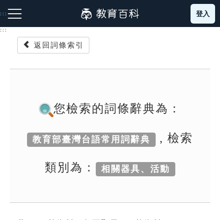
跳
登入
:::
到
主
:::
要
返回詞條索引
內
容
注音索引圖示
筆畫索引圖示
部首索引表圖示
您檢索的詞條辭典為：
, 檢索
教育部臺灣台語常用詞辭典
網站導覽
類別為：
相關器具、活動
生字詞彙表
成語故事