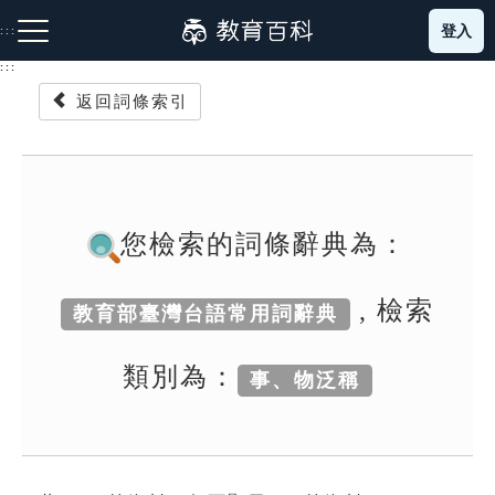
跳
登入
:::
到
主
:::
要
返回詞條索引
內
容
注音索引圖示
筆畫索引圖示
部首索引表圖示
您檢索的詞條辭典為：
, 檢索
教育部臺灣台語常用詞辭典
網站導覽
類別為：
事、物泛稱
生字詞彙表
成語故事