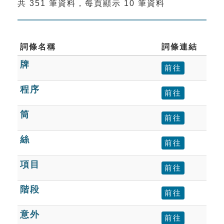
共 351 筆資料，每頁顯示 10 筆資料
索引選單
知識索引
單字索引
詞條名稱
詞條連結
牌
生命大百科索引
前往
程序
前往
遊戲專區
筒
前往
教學應用
絲
前往
貓頭鷹博士
項目
前往
階段
前往
意外
前往