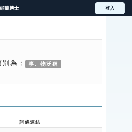
頭鷹博士
登入
類別為：
事、物泛稱
詞條連結