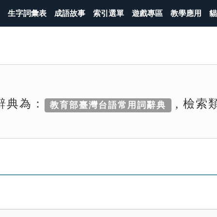
生字詞彙表
成語故事
索引選單
遊戲專區
教學應用
貓
辭典為：
, 檢索
教育部臺灣台語常用詞辭典