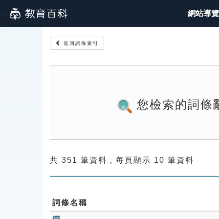
跳
網站導覽
:::
到
主
:::
要
返回詞條索引
內
容
您檢索的詞條
共 351 筆資料，每頁顯示 10 筆資料
詞條名稱