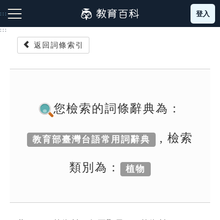
跳
登入
:::
到
主
:::
要
返回詞條索引
內
容
注音索引圖示
筆畫索引圖示
部首索引表圖示
您檢索的詞條辭典為：
, 檢索
教育部臺灣台語常用詞辭典
網站導覽
類別為：
植物
生字詞彙表
成語故事