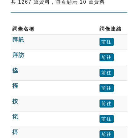
共 1267 筆資料，每頁顯示 10 筆資料
索引選單
知識索引
單字索引
詞條名稱
詞條連結
拜託
生命大百科索引
前往
拜訪
前往
遊戲專區
拹
前往
教學應用
挃
前往
貓頭鷹博士
按
前往
挓
前往
挕
前往