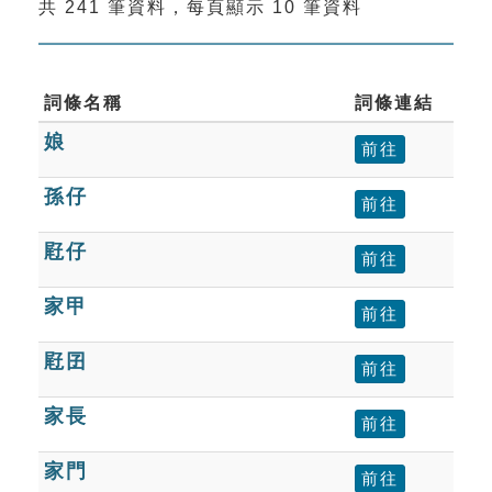
共 241 筆資料，每頁顯示 10 筆資料
索引選單
知識索引
單字索引
詞條名稱
詞條連結
娘
生命大百科索引
前往
孫仔
前往
遊戲專區
屘仔
前往
教學應用
家甲
前往
貓頭鷹博士
屘囝
前往
家長
前往
家門
前往