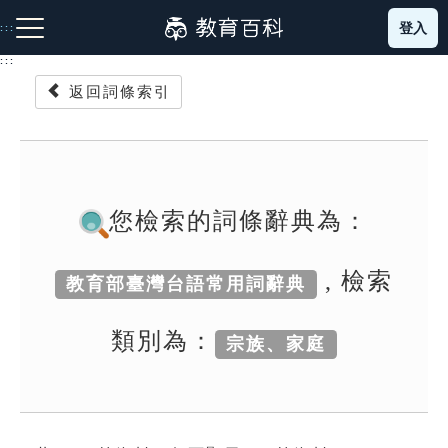
跳
登入
:::
到
主
:::
要
返回詞條索引
內
容
注音索引圖示
筆畫索引圖示
部首索引表圖示
您檢索的詞條辭典為：
, 檢索
教育部臺灣台語常用詞辭典
網站導覽
類別為：
宗族、家庭
生字詞彙表
成語故事