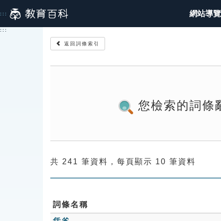
跳
網站導覽
:::
到
主
:::
要
返回詞條索引
內
容
您檢索的詞條
共 241 筆資料，每頁顯示 10 筆資料
詞條名稱