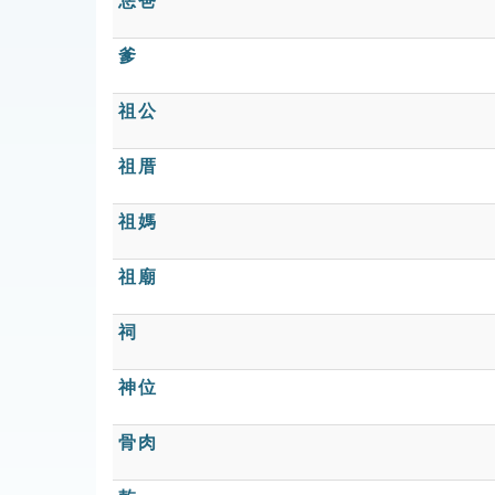
恁爸
爹
祖公
祖厝
祖媽
祖廟
祠
神位
骨肉