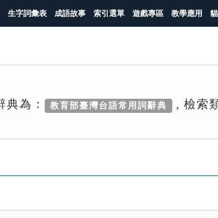
生字詞彙表
成語故事
索引選單
遊戲專區
教學應用
貓
辭典為：
, 檢索
教育部臺灣台語常用詞辭典