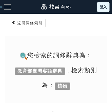
跳
登入
:::
到
主
:::
要
返回詞條索引
內
容
注音索引圖示
筆畫索引圖示
部首索引表圖示
您檢索的詞條辭典為：
, 檢索類別
教育部臺灣客語辭典
網站導覽
為：
植物
生字詞彙表
成語故事