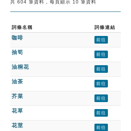
共 604 筆資料，每頁顯示 10 筆資料
索引選單
知識索引
單字索引
詞條名稱
詞條連結
咖啡
生命大百科索引
前往
抽筍
前往
遊戲專區
油桐花
前往
教學應用
油茶
前往
貓頭鷹博士
芥菜
前往
花草
前往
花莖
前往