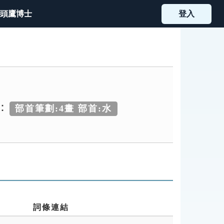
頭鷹博士
登入
：
部首筆劃:4畫 部首:水
詞條連結