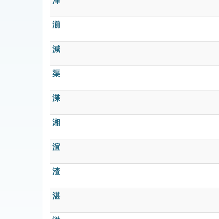
渾
湔
減
渠
渫
湘
渲
渣
湛