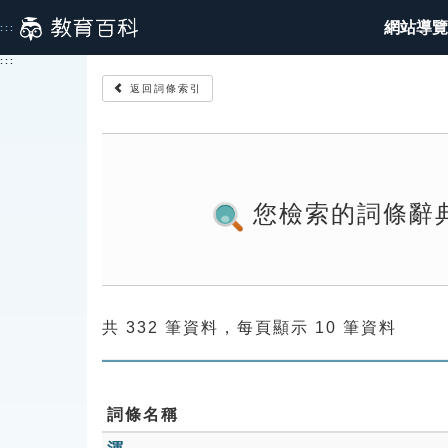
跳
網站導覽
:::
到
主
:::
要
返回詞條索引
內
容
您檢索的詞條辭
共 332 筆資料，每頁顯示 10 筆資料
詞條名稱