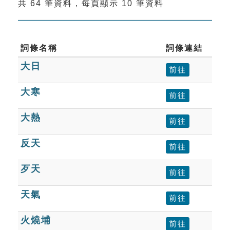
共 64 筆資料，每頁顯示 10 筆資料
索引選單
知識索引
單字索引
詞條名稱
詞條連結
大日
生命大百科索引
前往
大寒
前往
遊戲專區
大熱
前往
教學應用
反天
前往
貓頭鷹博士
歹天
前往
天氣
前往
火燒埔
前往