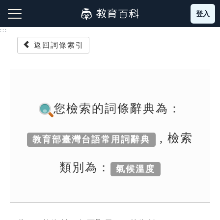
跳
登入
:::
到
主
:::
要
返回詞條索引
內
容
注音索引圖示
筆畫索引圖示
部首索引表圖示
您檢索的詞條辭典為：
, 檢索
教育部臺灣台語常用詞辭典
網站導覽
類別為：
氣候溫度
生字詞彙表
成語故事