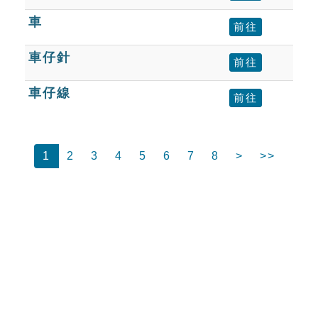
車
前往
車仔針
前往
車仔線
前往
1
2
3
4
5
6
7
8
>
>>