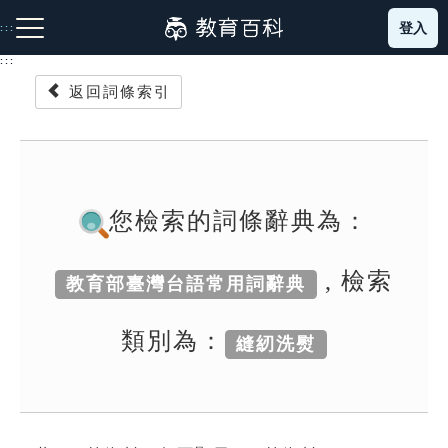
跳
登入
:::
到
主
:::
要
返回詞條索引
內
容
注音索引圖示
筆畫索引圖示
部首索引表圖示
您檢索的詞條辭典為：
, 檢索
教育部臺灣台語常用詞辭典
網站導覽
類別為：
縫紉洗熨
生字詞彙表
成語故事