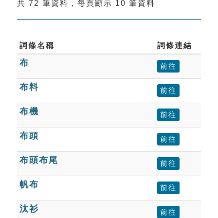
共 72 筆資料，每頁顯示 10 筆資料
索引選單
知識索引
單字索引
詞條名稱
詞條連結
布
生命大百科索引
前往
布料
前往
遊戲專區
布機
前往
教學應用
布頭
前往
貓頭鷹博士
布頭布尾
前往
帆布
前往
汰衫
前往