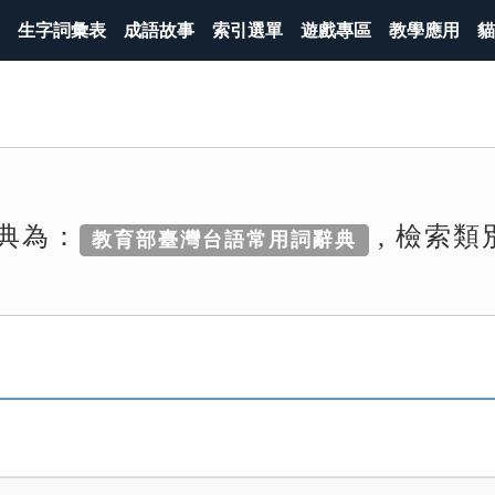
生字詞彙表
成語故事
索引選單
遊戲專區
教學應用
貓
典為：
, 檢索類
教育部臺灣台語常用詞辭典