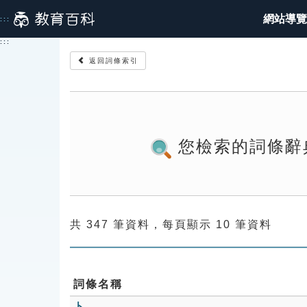
跳
網站導覽
:::
到
主
:::
要
返回詞條索引
內
容
您檢索的詞條辭
共 347 筆資料，每頁顯示 10 筆資料
詞條名稱