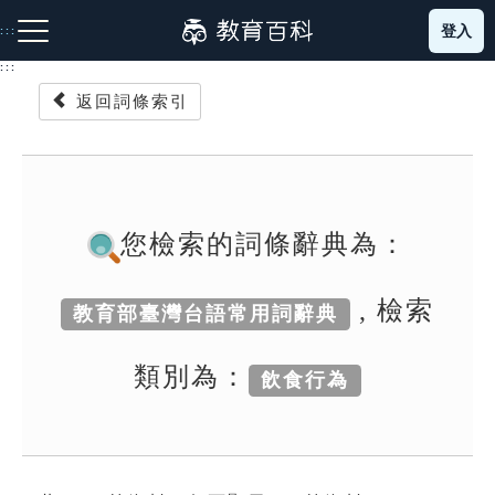
跳
登入
:::
到
主
:::
要
返回詞條索引
內
容
注音索引圖示
筆畫索引圖示
部首索引表圖示
您檢索的詞條辭典為：
, 檢索
教育部臺灣台語常用詞辭典
網站導覽
類別為：
飲食行為
生字詞彙表
成語故事