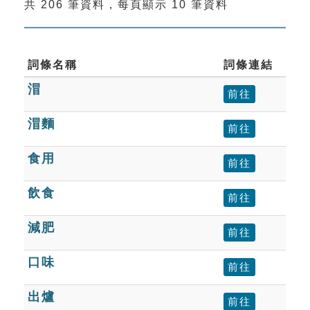
共 206 筆資料，每頁顯示 10 筆資料
索引選單
知識索引
單字索引
詞條名稱
詞條連結
㴘
生命大百科索引
前往
㴘麵
前往
遊戲專區
食用
前往
教學應用
飲食
前往
貓頭鷹博士
減肥
前往
口味
前往
出爐
前往