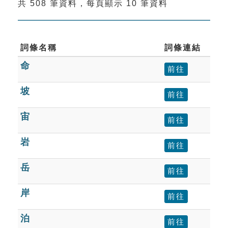
共 508 筆資料，每頁顯示 10 筆資料
索引選單
知識索引
單字索引
詞條名稱
詞條連結
命
生命大百科索引
前往
坡
前往
遊戲專區
宙
前往
教學應用
岩
前往
貓頭鷹博士
岳
前往
岸
前往
泊
前往