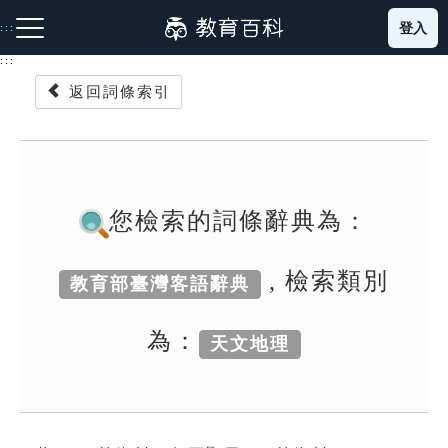
跳
登入
:::
到
主
:::
要
返回詞條索引
內
容
注音索引圖示
筆畫索引圖示
部首索引表圖示
您檢索的詞條辭典為：
, 檢索類別
教育部臺灣客語辭典
網站導覽
為：
天文地理
生字詞彙表
成語故事