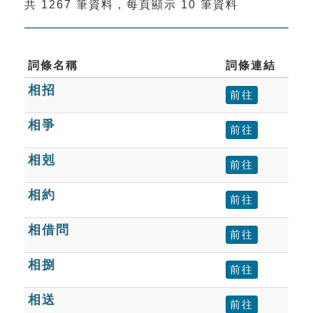
共 1267 筆資料，每頁顯示 10 筆資料
索引選單
知識索引
單字索引
詞條名稱
詞條連結
相招
生命大百科索引
前往
相爭
前往
遊戲專區
相剋
前往
教學應用
相約
前往
貓頭鷹博士
相借問
前往
相捌
前往
相送
前往