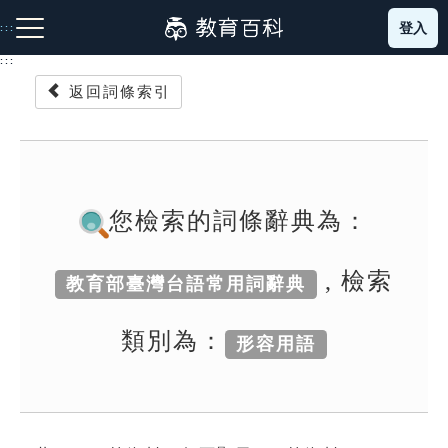
跳
登入
:::
到
主
:::
要
返回詞條索引
內
容
注音索引圖示
筆畫索引圖示
部首索引表圖示
您檢索的詞條辭典為：
, 檢索
教育部臺灣台語常用詞辭典
網站導覽
類別為：
形容用語
生字詞彙表
成語故事